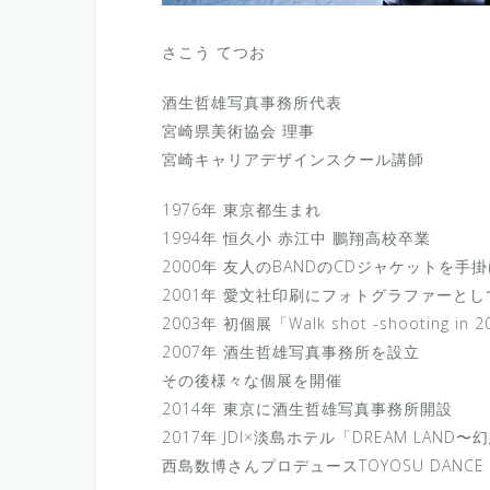
さこう
酒生哲雄写真事務所代表
宮崎県美術協会 理事
宮崎キャリアデザインスクール講師
1976年 東京都生まれ
1994年 恒久小 赤江中 鵬翔高校卒業
2000年 友人のBANDのCDジャケットを
2001年 愛文社印刷にフォトグラファーと
2003年 初個展「Walk shot -shooting in 2
2007年 酒生哲雄写真事務所を設立
その後様々な個展を開催
2014年 東京に酒生哲雄写真事務所開設
2017年 JDI×淡島ホテル「DREAM LA
西島数博さんプロデュースTOYOSU DANCE LI