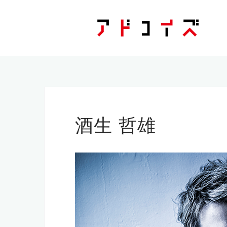
コ
ン
テ
ン
ツ
へ
ス
キ
ッ
酒生 哲雄
プ