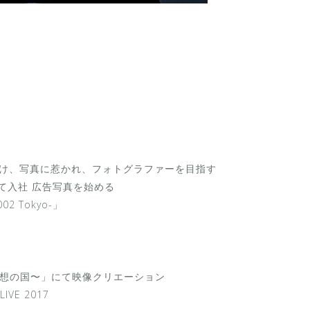
 てつお
手掛け、写真に惹かれ、フォトグラファーを目指す
して入社 広告写真を始める
002 Tokyo-」
ND〜幻想の国〜」にて映像クリエーション
VE 2017