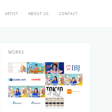
ARTIST
ABOUT US
CONTACT
【広
【広
【広
瀬ア
瀬ア
【広
瀬ア
リス
リス
【広
瀬ア
リス
メデ
出
出
瀬ア
【メ
リス
マー
出
ィア
WORKS
演】
演】
リス
イキ
出
ケテ
演】
プロ
アプ
グロ
すご
グロ
出
ング
演】
ィン
グロ
モー
リ紹
cookbi
ーバ
い婚
ーバ
演】
動
グロ
グ戦
ーバ
ショ
介動
z車内
ル
伝説
用心
NP掛
活
ル
グロ
画】
ーバ
略+メ
ル
ン
WEA
画
ステ
WiFi
の中
深い
け払
WiFi
ーバ
グロ
ル
ディ
WiFi
（IBJ
R
（カ
ッカ
CM動
古車
客
い
CM動
ル
ーバ
WiFi
アプ
CM動
）
(TOK
ーセ
ー
画
（カ
（カ
（ネ
画
WiFi
ル
CM動
ラン
画（15
YO
ンサ
（ア
ーセ
ーセ
ット
（30
CM動
WiFi
画
ニン
秒）
MV)
ー/リ
リス
ンサ
ンサ
プロ
秒）
画
CM
（60
グ
クル