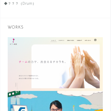
◆？？？（Drum）
WORKS